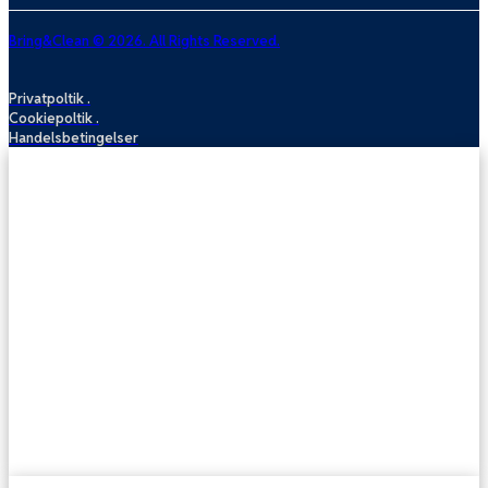
Bring&Clean © 2026. All Rights Reserved.
Privatpoltik .
Cookiepoltik .
Handelsbetingelser
Sofarens
Tæpperens
Madrasrens