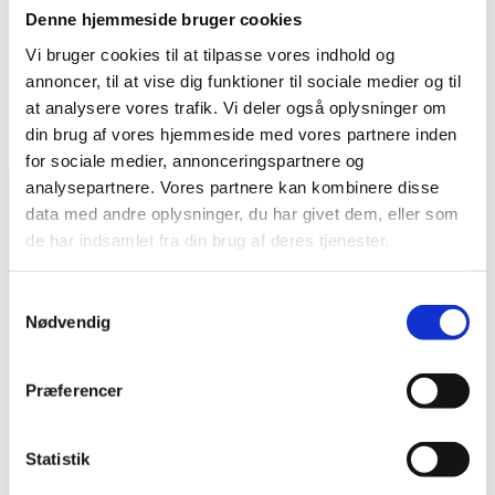
Is Professional Couch Cleaning Worth It? –
Denne hjemmeside bruger cookies
angi.com
Vi bruger cookies til at tilpasse vores indhold og
How to Clean a Couch: Pro Cleaning Tips For Every
annoncer, til at vise dig funktioner til sociale medier og til
Type of Couch –
rd.com
at analysere vores trafik. Vi deler også oplysninger om
How Professionals Clean a Couch & Why It’s Worth
din brug af vores hjemmeside med vores partnere inden
the Cost –
zerorez.com
for sociale medier, annonceringspartnere og
analysepartnere. Vores partnere kan kombinere disse
data med andre oplysninger, du har givet dem, eller som
Information
de har indsamlet fra din brug af deres tjenester.
Samtykkevalg
Bring And Clean ApS
Nødvendig
CVR.: 43389262
Baldersgade 4
2200 København N
Præferencer
Kontakt os
Statistik