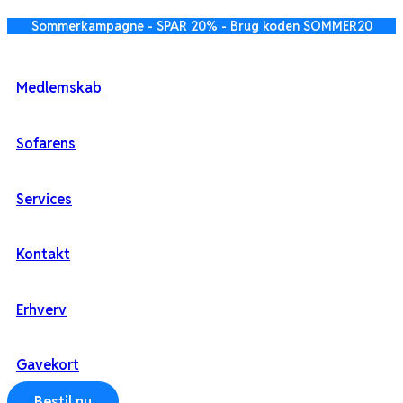
Videre
Sommerkampagne - SPAR 20% - Brug koden SOMMER20
til
indhold
Medlemskab
Sofarens
Services
Kontakt
Erhverv
Gavekort
Bestil nu