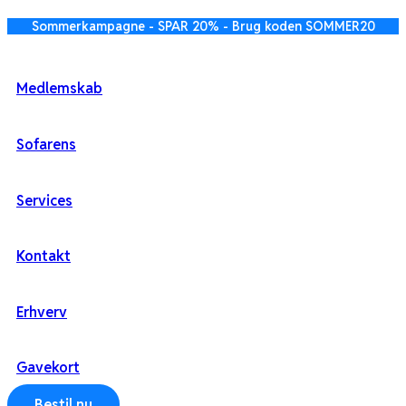
Videre
Sommerkampagne - SPAR 20% - Brug koden SOMMER20
til
indhold
Medlemskab
Sofarens
Services
Kontakt
Erhverv
Gavekort
Bestil nu