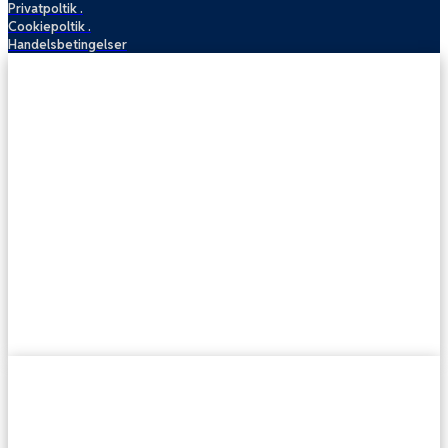
Privatpoltik .
Cookiepoltik .
Handelsbetingelser
Sofarens
Tæpperens
Madrasrens
Medarbejder- ordning