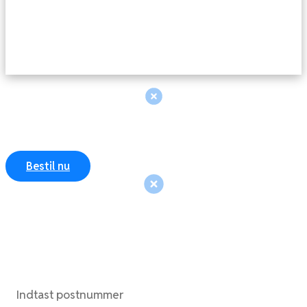
Erhverv
Medlemskab
Sofarens
Services
Kontakt
Erhverv
Gavekort
Bestil nu
Indtast dit postnummer og se din pris.
Bestil nu. Betal senere.
Vi kører i hele Danmark.