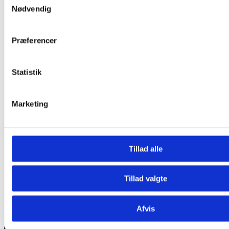
+45 60 902 602
Nødvendig
Company
Præferencer
Om os
Kontakt os
Statistik
Blog – tips og tricks
Medarbejderordning
Marketing
Erhverv
Services
Tillad alle
Bestil nu
Medlemskab
Tillad valgte
Sofarens
Tæpperens
Madrasrens
Afvis
Gavekort