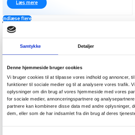
Læs mere
Indlæse flere
Information
Samtykke
Detaljer
Bring And Clean ApS
CVR.: 43389262
Denne hjemmeside bruger cookies
Baldersgade 4
2200 København N
Vi bruger cookies til at tilpasse vores indhold og annoncer, til
funktioner til sociale medier og til at analysere vores trafik. 
oplysninger om din brug af vores hjemmeside med vores par
Kontakt os
for sociale medier, annonceringspartnere og analysepartnere
partnere kan kombinere disse data med andre oplysninger, du
dem, eller som de har indsamlet fra din brug af deres tjeneste
info@bringandclean.dk
Samtykkevalg