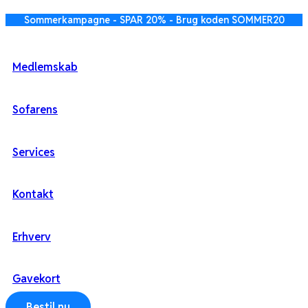
Videre
Sommerkampagne - SPAR 20% - Brug koden SOMMER20
til
indhold
Medlemskab
Sofarens
Services
Kontakt
Erhverv
Gavekort
Bestil nu