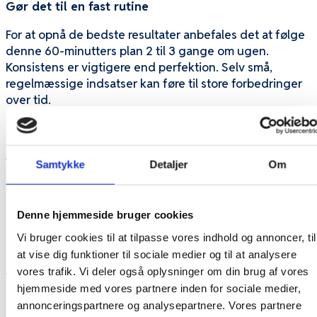
Gør det til en fast rutine
For at opnå de bedste resultater anbefales det at følge
denne 60-minutters plan 2 til 3 gange om ugen.
Konsistens er vigtigere end perfektion. Selv små,
regelmæssige indsatser kan føre til store forbedringer
over tid.
Du kan gøre det lettere ved at sætte en timer, fordele
opgaverne mellem familiemedlemmer og fokusere på
fremskridt frem for et perfekt resultat. På den måde
Samtykke
Detaljer
Om
bliver rengøring en naturlig del af hverdagen frem for
en stressende byrde.
Denne hjemmeside bruger cookies
Konklusion
Vi bruger cookies til at tilpasse vores indhold og annoncer, til
at vise dig funktioner til sociale medier og til at analysere
Forårsrengøring behøver ikke tage flere timer eller hele
vores trafik. Vi deler også oplysninger om din brug af vores
weekender. Med en struktureret og videnskabeligt
hjemmeside med vores partnere inden for sociale medier,
baseret 60-minutters plan kan travle familier skabe et
annonceringspartnere og analysepartnere. Vores partnere
renere, sundere og mere behageligt hjem.