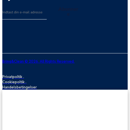
Email
Abonner
e
Bring&Clean © 2026. All Rights Reserved.
Privatpoltik .
Cookiepoltik .
Handelsbetingelser
Sofarens