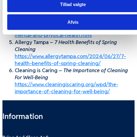
burned-vacuuming
Tillad valgte
Allianz Care –
How Spring Cleaning Can Help Your
Mental and Physical Health
https://www.allianzcare.com/en/about-
Afvis
us/blog/how-spring-cleaning-can-help-your-
mental-and-physical-health.html
Allergy Tampa –
7 Health Benefits of Spring
Cleaning
https://www.allergytampa.com/2024/06/27/7-
health-benefits-of-spring-cleaning/
Cleaning is Caring –
The Importance of Cleaning
For Well-Being
https://www.cleaningiscaring.org/wpd/the-
importance-of-cleaning-for-well-being/
Information