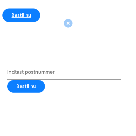
Bestil nu
Indtast dit postnummer og se din pris.
Bestil nu. Betal senere.
Vi kører i hele Danmark.
Bestil nu