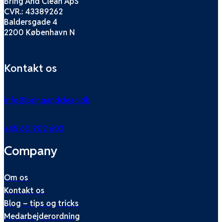
Bring And Clean ApS
CVR.: 43389262
Baldersgade 4
2200 København N
Kontakt os
info@bringandclean.dk
+45 60 902 602
Company
Om os
Kontakt os
Blog – tips og tricks
Medarbejderordning