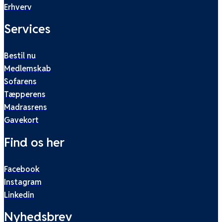
Erhverv
Services
Bestil nu
Medlemskab
Sofarens
Tæpperens
Madrasrens
Gavekort
Find os her
Facebook
Instagram
Linkedin
Nyhedsbrev