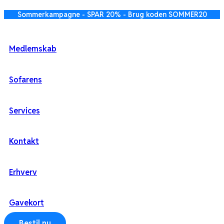
Videre
Sommerkampagne - SPAR 20% - Brug koden SOMMER20
til
indhold
Medlemskab
Sofarens
Services
Kontakt
Erhverv
Gavekort
Bestil nu