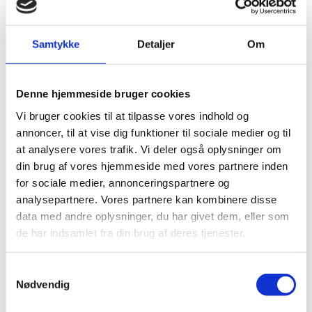
Bring And Clean ApS
Samtykke
Detaljer
Om
CVR.: 43389262
Baldersgade 4
2200 København N
Denne hjemmeside bruger cookies
Vi bruger cookies til at tilpasse vores indhold og
annoncer, til at vise dig funktioner til sociale medier og til
Kontakt os
at analysere vores trafik. Vi deler også oplysninger om
din brug af vores hjemmeside med vores partnere inden
info@bringandclean.dk
for sociale medier, annonceringspartnere og
analysepartnere. Vores partnere kan kombinere disse
data med andre oplysninger, du har givet dem, eller som
+45 60 902 602
de har indsamlet fra din brug af deres tjenester.
Company
Samtykkevalg
Nødvendig
Om os
Kontakt os